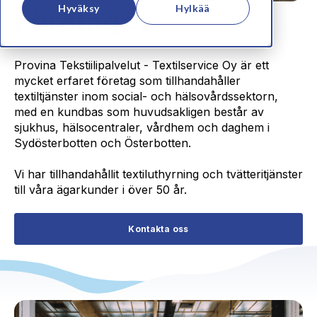
Hyväksy
Hylkää
Företaget
Provina Tekstiilipalvelut - Textilservice Oy är ett
mycket erfaret företag som tillhandahåller
textiltjänster inom social- och hälsovårdssektorn,
med en kundbas som huvudsakligen består av
sjukhus, hälsocentraler, vårdhem och daghem i
Sydösterbotten och Österbotten.
Vi har tillhandahållit textiluthyrning och tvätteritjänster
till våra ägarkunder i över 50 år.
Kontakta oss